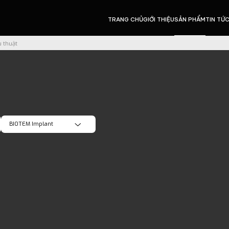
TRANG CHỦ
GIỚI THIỆU
SẢN PHẨM
TIN TỨ
u thuật
BIOTEM Implant
Tất cả
NTA Implant
HIMED USA Implant
BIOTEM Implant
Tri Dental Implants
WOODPECKER