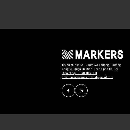
Trụ sở chính: Số 13 Kim Mã Thượng, Phường
Cống Vị, Quận Ba Đình, Thành phố Hà Nội
Điện thoại: 0348 184 001
Email: markersvina.official@gmail.com