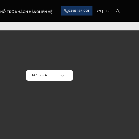
0348 184 001
C
HỖ TRỢ KHÁCH HÀNG
LIÊN HỆ
VN
EN
Tên: Z - A
Mới nhất
Tên: A - Z
Tên: Z - A