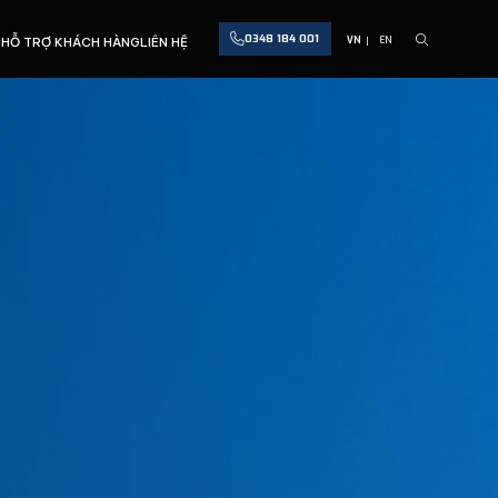
0348 184 001
C
HỖ TRỢ KHÁCH HÀNG
LIÊN HỆ
VN
EN