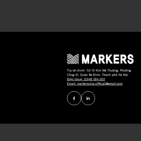
Trụ sở chính: Số 13 Kim Mã Thượng, Phường
Cống Vị, Quận Ba Đình, Thành phố Hà Nội
Điện thoại: 0348 184 001
Email: markersvina.official@gmail.com