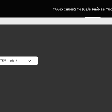
TRANG CHỦ
GIỚI THIỆU
SẢN PHẨM
TIN TỨ
OTEM Implant
 cả
A Implant
MED USA Implant
OTEM Implant
 Dental Implants
ODPECKER