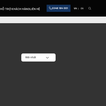
0348 184 001
C
HỖ TRỢ KHÁCH HÀNG
LIÊN HỆ
VN
EN
Mới nhất
Mới nhất
Tên: A - Z
Tên: Z - A