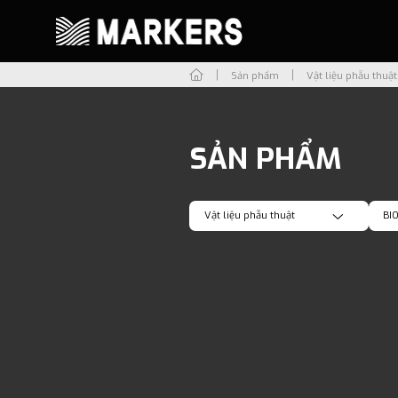
Sản phẩm
Vật liệu phẫu thuật
SẢN PHẨM
Vật liệu phẫu thuật
BI
Tất cả
Tất
Vật liệu phẫu thuật
NT
Máy và thiết bị phẫu thuật
HI
Trụ Implant
BI
Dụng cụ hỗ trợ
Tri
Khác
WO